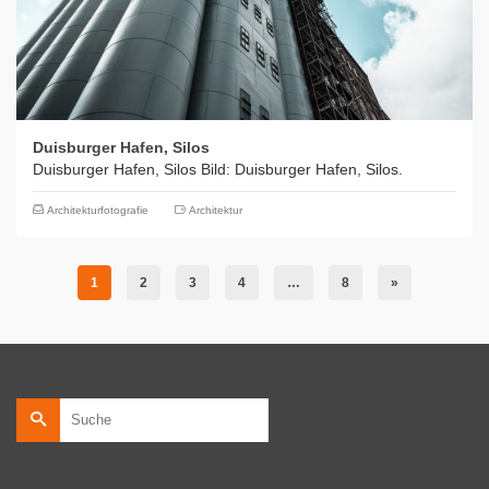
Duisburger Hafen, Silos
Duisburger Hafen, Silos Bild: Duisburger Hafen, Silos.
Architekturfotografie
Architektur
1
2
3
4
…
8
»
Suche
nach:
kostenlose private Bildnutzung