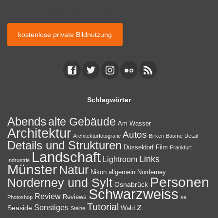
kostenlose Bildnutzung auf privaten Webseiten.
kostenlose private Bildnutzung
Schlagwörter
Abends
alte Gebäude
Am Wasser
Architektur
Autos
Architekturfotografie
Birken
Bäume
Detail
Details und Strukturen
Düsseldorf
Film
Frankfurt
Landschaft
Links
Lightroom
Indrustrie
Münster
Natur
Nikon allgemein
Norderney
Personen
Norderney und Sylt
Osnabrück
Schwarzweiss
Review
Reviews
Photoshop
se
z
Tutorial
Sonstiges
Seaside
Wald
Steine