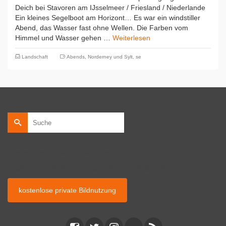
Deich bei Stavoren am IJsselmeer / Friesland / Niederlande
Ein kleines Segelboot am Horizont… Es war ein windstiller
Abend, das Wasser fast ohne Wellen. Die Farben vom
Himmel und Wasser gehen …
Weiterlesen
Landschaft
Abends
,
Norderney und Sylt
,
se
Suche
nach:
kostenlose private Bildnutzung
kostenlose Bildnutzung auf privaten Webseiten.
kostenlose private Bildnutzung