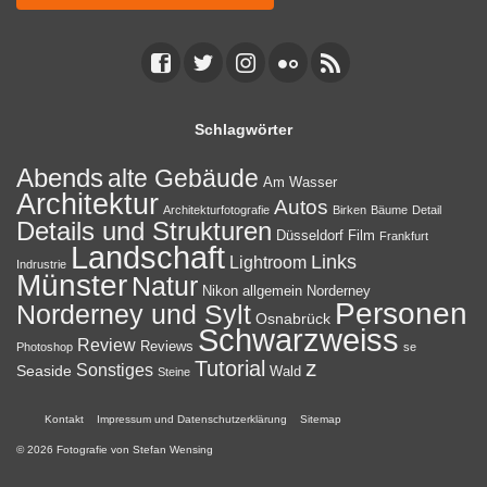
Schlagwörter
Abends
alte Gebäude
Am Wasser
Architektur
Autos
Architekturfotografie
Birken
Bäume
Detail
Details und Strukturen
Düsseldorf
Film
Frankfurt
Landschaft
Links
Lightroom
Indrustrie
Münster
Natur
Nikon allgemein
Norderney
Personen
Norderney und Sylt
Osnabrück
Schwarzweiss
Review
Reviews
Photoshop
se
z
Tutorial
Sonstiges
Seaside
Wald
Steine
Kontakt
Impressum und Datenschutzerklärung
Sitemap
© 2026 Fotografie von Stefan Wensing