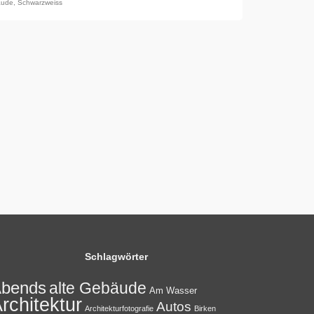
äude
,
Schwarzweiss
Schlagwörter
bends
alte Gebäude
Am Wasser
rchitektur
Autos
Architekturfotografie
Birken