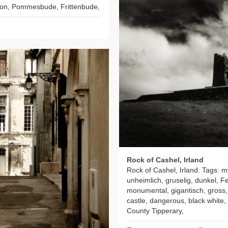
tion, Pommesbude, Frittenbude,
Rock of Cashel, Irland
Rock of Cashel, Irland. Tags: my
unheimlich, gruselig, dunkel, F
monumental, gigantisch, gross, 
castle, dangerous, black white, 
County Tipperary,