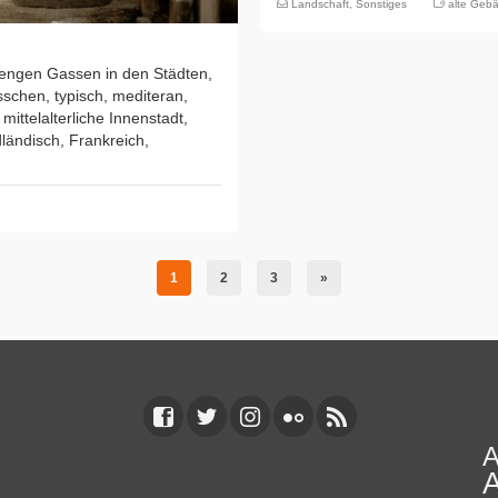
Landschaft
,
Sonstiges
alte Geb
 engen Gassen in den Städten,
sschen, typisch, mediteran,
mittelalterliche Innenstadt,
ländisch, Frankreich,
1
2
3
»
A
A