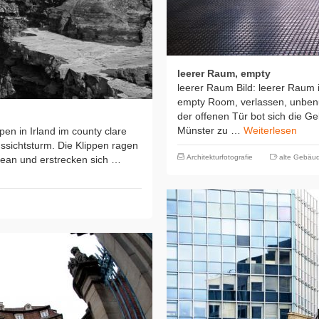
leerer Raum, empty
leerer Raum Bild: leerer Raum 
empty Room, verlassen, unbenu
der offenen Tür bot sich die G
Münster zu …
Weiterlesen
ippen in Irland im county clare
ussichtsturm. Die Klippen ragen
Architekturfotografie
alte Gebäu
zean und erstrecken sich …