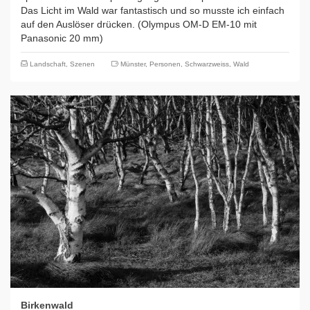
Das Licht im Wald war fantastisch und so musste ich einfach
auf den Auslöser drücken. (Olympus OM-D EM-10 mit
Panasonic 20 mm)
Landschaft
,
Szenen
Münster
,
Personen
,
Schwarzweiss
,
Wald
Birkenwald