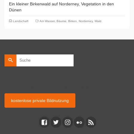
Ein kleiner Birkenwald auf Norderney, Vegetation in den
Dünen
Landschaft
Am Wasser
,
Bäume
,
Birken
,
Norderney
,
Wald
Suche
nach:
kostenlose private Bildnutzung
kostenlose Bildnutzung auf privaten Webseiten.
kostenlose private Bildnutzung