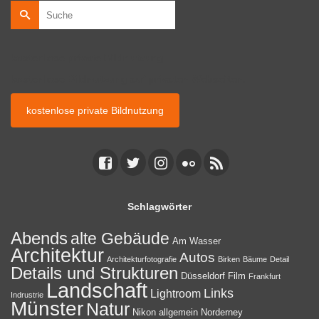
Suche
nach:
kostenlose private Bildnutzung
kostenlose Bildnutzung auf privaten Webseiten.
kostenlose private Bildnutzung
Schlagwörter
Abends
alte Gebäude
Am Wasser
Architektur
Autos
Architekturfotografie
Birken
Bäume
Detail
Details und Strukturen
Düsseldorf
Film
Frankfurt
Landschaft
Links
Lightroom
Indrustrie
Münster
Natur
Nikon allgemein
Norderney