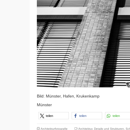
Bild: Münster, Hafen, Krukenkamp
Münster
teilen
teilen
teilen
Architekturfotografie
Architektur
,
Details und Strukturen
,
Sc