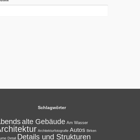
Schlagwörter
bends
alte Gebäude
Am Wasser
rchitektur
Autos
Architekturfotografie
Birken
Details und Strukturen
ume
Detail