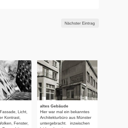
Nächster Eintrag
altes Gebäude
Kreuzgang 
Fassade, Licht,
Hier war mal ein bekanntes
Münster
er Kontrast,
Architekturbüro aus Münster
Kreuzgang 
Wolken, Fenster,
untergebracht. inzwischen
Bild:Kreuz