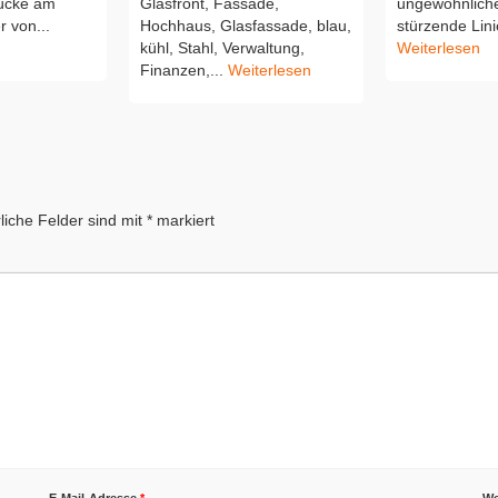
rücke am
Glasfront, Fassade,
ungewöhnliche
 von...
Hochhaus, Glasfassade, blau,
stürzende Linie
kühl, Stahl, Verwaltung,
Weiterlesen
Finanzen,...
Weiterlesen
liche Felder sind mit
*
markiert
E-Mail-Adresse
*
We