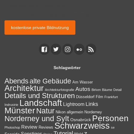
kostenlose private Bildnutzung
kostenlose Bildnutzung auf privaten Webseiten.
kostenlose private Bildnutzung
Schlagwörter
Abends
alte Gebäude
Am Wasser
Architektur
Autos
Architekturfotografie
Birken
Bäume
Detail
Details und Strukturen
Düsseldorf
Film
Frankfurt
Landschaft
Links
Lightroom
Indrustrie
Münster
Natur
Nikon allgemein
Norderney
Personen
Norderney und Sylt
Osnabrück
Schwarzweiss
Review
Reviews
Photoshop
se
z
Tutorial
Sonstiges