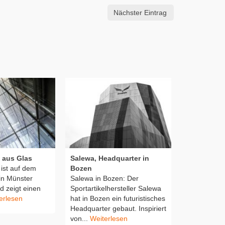
Nächster Eintrag
 aus Glas
Salewa, Headquarter in
Phosphatel
ist auf dem
Bozen
am Phoenix
n Münster
Salewa in Bozen: Der
Dortmund
d zeigt einen
Sportartikelhersteller Salewa
Fassade am
erlesen
hat in Bozen ein futuristisches
Dortmund Hö
Headquarter gebaut. Inspiriert
Phoenix-Se
von...
Weiterlesen
Phosphateli