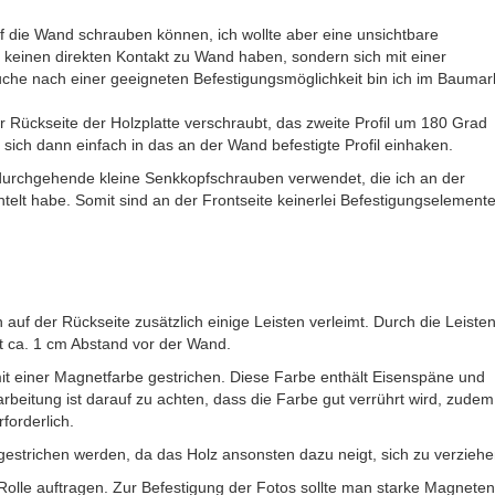
 auf die Wand schrauben können, ich wollte aber eine unsichtbare
e keinen direkten Kontakt zu Wand haben, sondern sich mit einer
che nach einer geeigneten Befestigungsmöglichkeit bin ich im Baumar
der Rückseite der Holzplatte verschraubt, das zweite Profil um 180 Grad
sich dann einfach in das an der Wand befestigte Profil einhaken.
 durchgehende kleine Senkkopfschrauben verwendet, die ich an der
htelt habe. Somit sind an der Frontseite keinerlei Befestigungselement
auf der Rückseite zusätzlich einige Leisten verleimt. Durch die Leiste
mit ca. 1 cm Abstand vor der Wand.
it einer Magnetfarbe gestrichen. Diese Farbe enthält Eisenspäne und
rbeitung ist darauf zu achten, dass die Farbe gut verrührt wird, zudem
forderlich.
e gestrichen werden, da das Holz ansonsten dazu neigt, sich zu verziehe
 Rolle auftragen. Zur Befestigung der Fotos sollte man starke Magneten