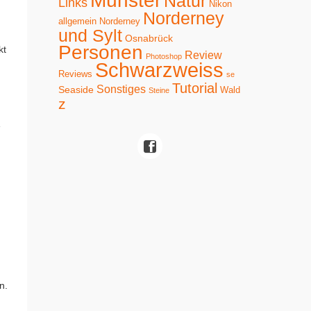
Münster
Natur
Links
Nikon
Norderney
allgemein
Norderney
und Sylt
Osnabrück
Personen
kt
Review
Photoshop
Schwarzweiss
Reviews
se
Tutorial
Sonstiges
Seaside
Wald
Steine
z
e
n
n.