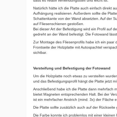
dass es relativ verwindungssteif und leicht ist.
Natürlich hätte ich die Platte auch einfach direkt
Aufhängung realisieren. Außerdem sollte die Platt
Schattenkante von der Wand absetzten. Auf der Su
auf Fliesenschienen gestoßen.
Bei dieser Art der Befestigung wird ein Profil auf 
gedreht an der Wand befestigt. Die Fotowand lässt 
Zur Montage des Fliesenprofils habe ich ein paar
Frontseite der Holzplatte mit Autospachtel verspac
sichtbar.
Versteifung und Befestigung der Fotowand
Um die Holzplatte noch etwas zu versteifen wurden 
und das Befestigungsprofil hängt die Platte jetzt 
Anschließend habe ich die Platte dann mehrfach m
bietet Magneten entsprechenden Halt. Bei der Vera
ist ein mehrfacher Anstrich (mind. 3x) der Fläche er
Die Platte sollte zusätzlich auch auf der Rückseit
Die Farbe konnte ich problemlos mit einer kleinen