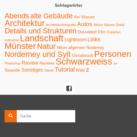
Schlagwörter
Abends
alte Gebäude
Am Wasser
Architektur
Autos
Architekturfotografie
Birken
Bäume
Detail
Details und Strukturen
Düsseldorf
Film
Frankfurt
Landschaft
Links
Lightroom
Indrustrie
Münster
Natur
Nikon allgemein
Norderney
Personen
Norderney und Sylt
Osnabrück
Schwarzweiss
Review
Reviews
Photoshop
se
z
Tutorial
Sonstiges
Seaside
Wald
Steine
Suche
nach:
kostenlose private Bildnutzung