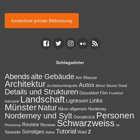
kostenlose Bildnutzung auf privaten Webseiten.
kostenlose private Bildnutzung
Schlagwörter
Abends
alte Gebäude
Am Wasser
Architektur
Autos
Architekturfotografie
Birken
Bäume
Detail
Details und Strukturen
Düsseldorf
Film
Frankfurt
Landschaft
Links
Lightroom
Indrustrie
Münster
Natur
Nikon allgemein
Norderney
Personen
Norderney und Sylt
Osnabrück
Schwarzweiss
Review
Reviews
Photoshop
se
z
Tutorial
Sonstiges
Seaside
Wald
Steine