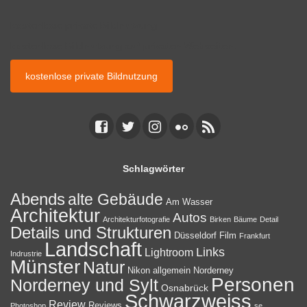
kostenlose private Bildnutzung
kostenlose Bildnutzung auf privaten Webseiten.
kostenlose private Bildnutzung
Schlagwörter
Abends
alte Gebäude
Am Wasser
Architektur
Autos
Architekturfotografie
Birken
Bäume
Detail
Details und Strukturen
Düsseldorf
Film
Frankfurt
Landschaft
Links
Lightroom
Indrustrie
Münster
Natur
Nikon allgemein
Norderney
Personen
Norderney und Sylt
Osnabrück
Schwarzweiss
Review
Reviews
Photoshop
se