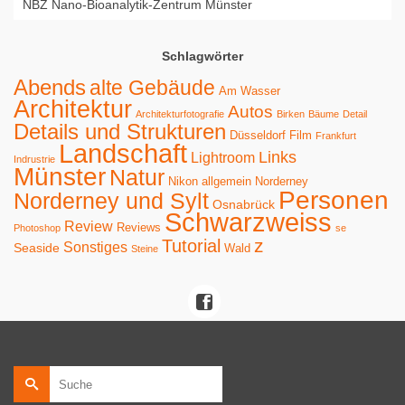
NBZ Nano-Bioanalytik-Zentrum Münster
Schlagwörter
Abends
alte Gebäude
Am Wasser
Architektur
Autos
Architekturfotografie
Birken
Bäume
Detail
Details und Strukturen
Düsseldorf
Film
Frankfurt
Landschaft
Links
Lightroom
Indrustrie
Münster
Natur
Nikon allgemein
Norderney
Personen
Norderney und Sylt
Osnabrück
Schwarzweiss
Review
Reviews
Photoshop
se
z
Tutorial
Sonstiges
Seaside
Wald
Steine
Suche
nach: