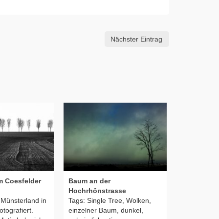
Nächster Eintrag
m Coesfelder
Baum an der
Kinder am 
Hochrhönstrasse
Strandspie
Münsterland in
Tags: Single Tree, Wolken,
Tags: Stran
tografiert.
einzelner Baum, dunkel,
Kinder, Jung