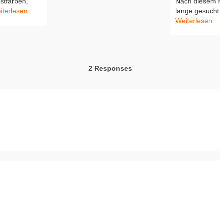
bstfarben,
Nach diesem M
iterlesen
lange gesucht. 
Weiterlesen
2 Responses