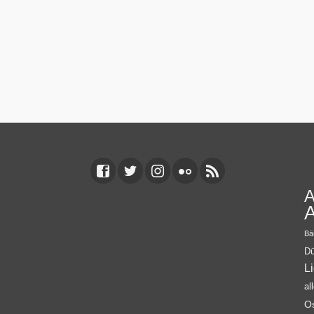
A
A
Bä
Dü
L
al
O