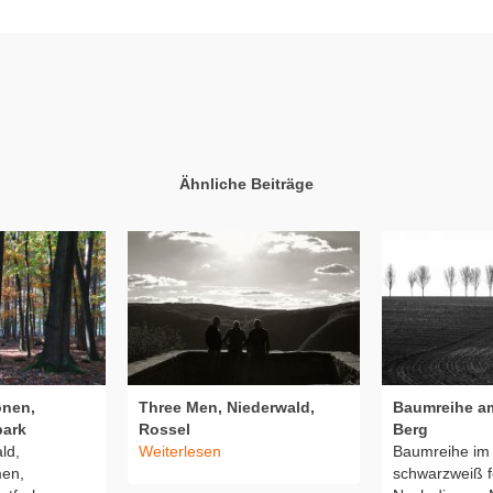
Ähnliche Beiträge
onen,
Three Men, Niederwald,
Baumreihe a
park
Rossel
Berg
ld,
Weiterlesen
Baumreihe im 
men,
schwarzweiß fo