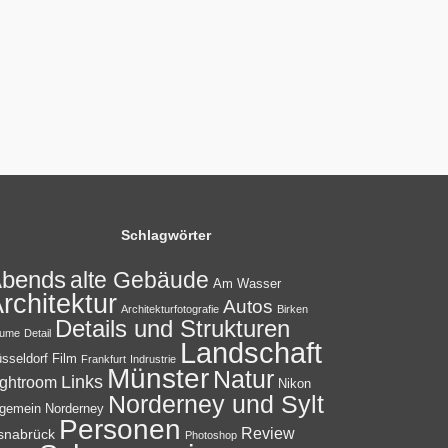
Schlagwörter
bends
alte Gebäude
Am Wasser
rchitektur
Autos
Architekturfotografie
Birken
Details und Strukturen
ume
Detail
Landschaft
sseldorf
Film
Frankfurt
Indrustrie
Münster
Natur
Links
ightroom
Nikon
Norderney und Sylt
lgemein
Norderney
Personen
Review
snabrück
Photoshop