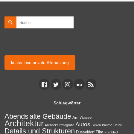
Suche
nach:
kostenlose private Bildnutzung
kostenlose Bildnutzung auf privaten Webseiten.
kostenlose private Bildnutzung
Schlagwörter
Abends
alte Gebäude
Am Wasser
Architektur
Autos
Architekturfotografie
Birken
Bäume
Detail
Details und Strukturen
Düsseldorf
Film
Frankfurt