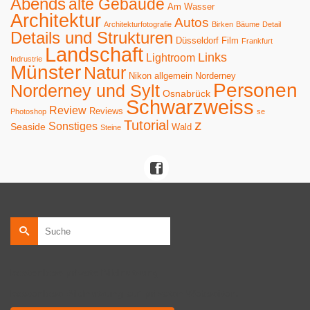
Abends
alte Gebäude
Am Wasser
Architektur
Autos
Architekturfotografie
Birken
Bäume
Detail
Details und Strukturen
Düsseldorf
Film
Frankfurt
Landschaft
Links
Lightroom
Indrustrie
Münster
Natur
Nikon allgemein
Norderney
Personen
Norderney und Sylt
Osnabrück
Schwarzweiss
Review
Reviews
Photoshop
se
z
Tutorial
Sonstiges
Seaside
Wald
Steine
Suche
nach:
kostenlose private Bildnutzung
kostenlose Bildnutzung auf privaten Webseiten.