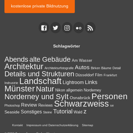
kostenlose private Bildnutzung
Schlagwörter
Abends
alte Gebäude
Am Wasser
Architektur
Autos
Architekturfotografie
Birken
Bäume
Detail
Details und Strukturen
Düsseldorf
Film
Frankfurt
Landschaft
Links
Lightroom
Indrustrie
Münster
Natur
Nikon allgemein
Norderney
Personen
Norderney und Sylt
Osnabrück
Schwarzweiss
Review
Reviews
Photoshop
se
z
Tutorial
Sonstiges
Seaside
Wald
Steine
Kontakt
Impressum und Datenschutzerklärung
Sitemap