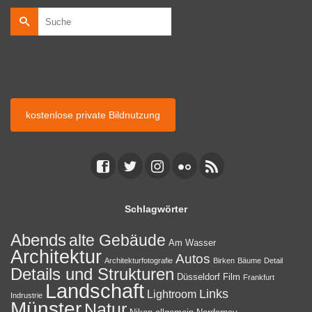
Suche
nach:
kostenlose private Bildnutzung
kostenlose Bildnutzung auf privaten Webseiten.
kostenlose private Bildnutzung
Schlagwörter
Abends
alte Gebäude
Am Wasser
Architektur
Autos
Architekturfotografie
Birken
Bäume
Detail
Details und Strukturen
Düsseldorf
Film
Frankfurt
Landschaft
Links
Lightroom
Indrustrie
Münster
Natur