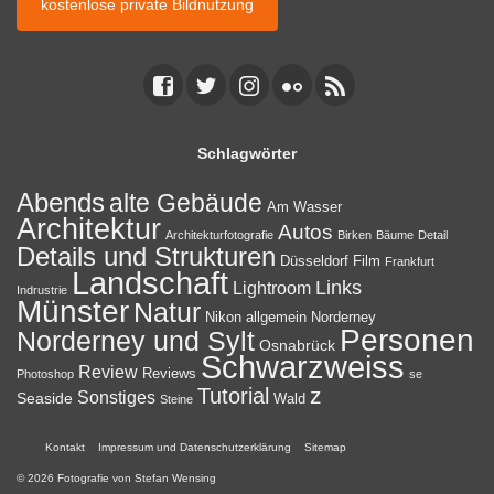
kostenlose private Bildnutzung
Schlagwörter
Abends
alte Gebäude
Am Wasser
Architektur
Autos
Architekturfotografie
Birken
Bäume
Detail
Details und Strukturen
Düsseldorf
Film
Frankfurt
Landschaft
Links
Lightroom
Indrustrie
Münster
Natur
Nikon allgemein
Norderney
Personen
Norderney und Sylt
Osnabrück
Schwarzweiss
Review
Reviews
Photoshop
se
z
Tutorial
Sonstiges
Seaside
Wald
Steine
Kontakt
Impressum und Datenschutzerklärung
Sitemap
© 2026 Fotografie von Stefan Wensing