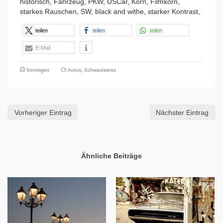
historisch, Fahrzeug, PKW, USCar, Korn, Filmkorn,
starkes Rauschen, SW, black and withe, starker Kontrast,
teilen
teilen
teilen
E-Mail
Sonstiges
Autos
,
Schwarzweiss
Vorheriger Eintrag
Nächster Eintrag
Ähnliche Beiträge