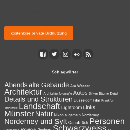
kostenlose private Bildnutzung
kostenlose Bildnutzung auf privaten Webseiten.
kostenlose private Bildnutzung
Schlagwörter
Abends
alte Gebäude
Am Wasser
Architektur
Autos
Architekturfotografie
Birken
Bäume
Detail
Details und Strukturen
Düsseldorf
Film
Frankfurt
Landschaft
Links
Lightroom
Indrustrie
Münster
Natur
Nikon allgemein
Norderney
Personen
Norderney und Sylt
Osnabrück
Schwarzweiss
Review