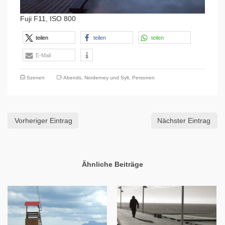
Fuji F11, ISO 800
teilen
teilen
teilen
E-Mail
Szenen
Abends
,
Norderney und Sylt
,
Personen
Vorheriger Eintrag
Nächster Eintrag
Ähnliche Beiträge