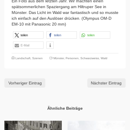
Ein Foto aus dem letzten Jahr. Wir machten einen
spätsommerlichen Spaziergang am Hiltruper See in
Münster. Das Licht im Wald war fantastisch und so musste
ich einfach auf den Auslöser drücken. (Olympus OM-D
EM-10 mit Panasonic 20 mm)
teilen
teilen
teilen
E-Mail
Landschaft
,
Szenen
Münster
,
Personen
,
Schwarzweiss
,
Wald
Vorheriger Eintrag
Nächster Eintrag
Ähnliche Beiträge