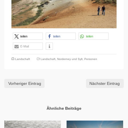
teilen
teilen
teilen
E-Mail
Landschaft
Landschaft
,
Norderney und Sylt
,
Personen
Vorheriger Eintrag
Nächster Eintrag
Ähnliche Beiträge