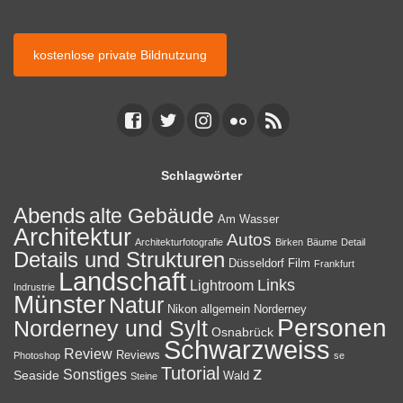
kostenlose Bildnutzung auf privaten Webseiten.
kostenlose private Bildnutzung
Schlagwörter
Abends
alte Gebäude
Am Wasser
Architektur
Autos
Architekturfotografie
Birken
Bäume
Detail
Details und Strukturen
Düsseldorf
Film
Frankfurt
Landschaft
Links
Lightroom
Indrustrie
Münster
Natur
Nikon allgemein
Norderney
Personen
Norderney und Sylt
Osnabrück
Schwarzweiss
Review
Reviews
Photoshop
se
z
Tutorial
Sonstiges
Seaside
Wald
Steine