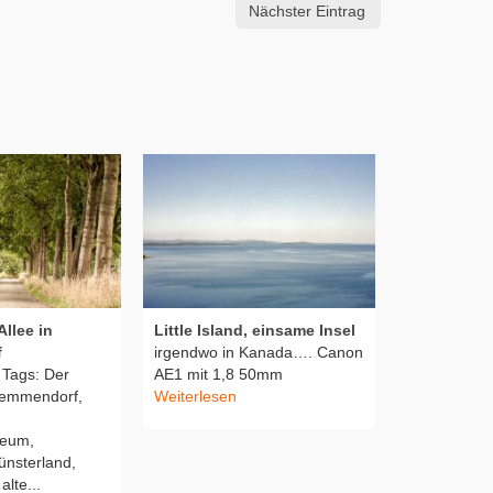
Nächster Eintrag
llee in
Little Island, einsame Insel
Wasserkupp
f
irgendwo in Kanada…. Canon
wird kalt
Tags: Der
AE1 mit 1,8 50mm
Vor ein paa
emmendorf,
Weiterlesen
Wasserkupp
m
Testfoto mi
seum,
1. Tags:...
W
nsterland,
alte...