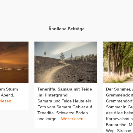
Ähnliche Beiträge
em Sturm
Teneriffa, Samara mit Teide
Der Sommer, A
, Abend,
im Hintergrund
Gremmendor
rlesen
Samara und Teide Heute ein
Gremmendorf 
Foto vom Samara Gebiet auf
Sommer in Gr
Teneriffa. Schwarze Böden
alte Allee bei
und karge...
Weiterlesen
Karnevalsmu
Baumreihe, Mü
Weg, Strasse, 