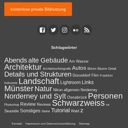
kostenlose private Bildnutzung
Schlagwörter
Abends
alte Gebäude
Am Wasser
Architektur
Autos
Architekturfotografie
Birken
Bäume
Detail
Details und Strukturen
Düsseldorf
Film
Frankfurt
Landschaft
Links
Lightroom
Indrustrie
Münster
Natur
Nikon allgemein
Norderney
Personen
Norderney und Sylt
Osnabrück
Schwarzweiss
Review
Reviews
Photoshop
se
z
Tutorial
Sonstiges
Seaside
Wald
Steine
Kontakt
Impressum und Datenschutzerklärung
Sitemap