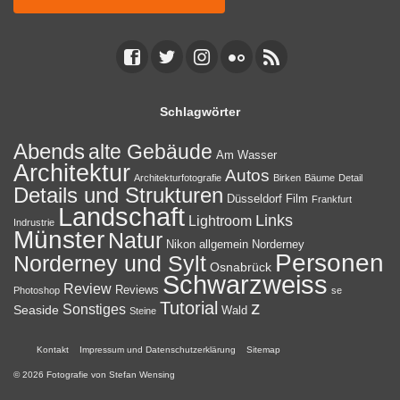
Schlagwörter
Abends
alte Gebäude
Am Wasser
Architektur
Autos
Architekturfotografie
Birken
Bäume
Detail
Details und Strukturen
Düsseldorf
Film
Frankfurt
Landschaft
Links
Lightroom
Indrustrie
Münster
Natur
Nikon allgemein
Norderney
Personen
Norderney und Sylt
Osnabrück
Schwarzweiss
Review
Reviews
Photoshop
se
z
Tutorial
Sonstiges
Seaside
Wald
Steine
Kontakt
Impressum und Datenschutzerklärung
Sitemap
© 2026 Fotografie von Stefan Wensing