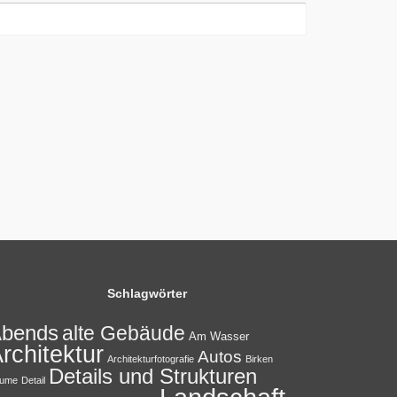
Schlagwörter
bends
alte Gebäude
Am Wasser
rchitektur
Autos
Architekturfotografie
Birken
Details und Strukturen
ume
Detail