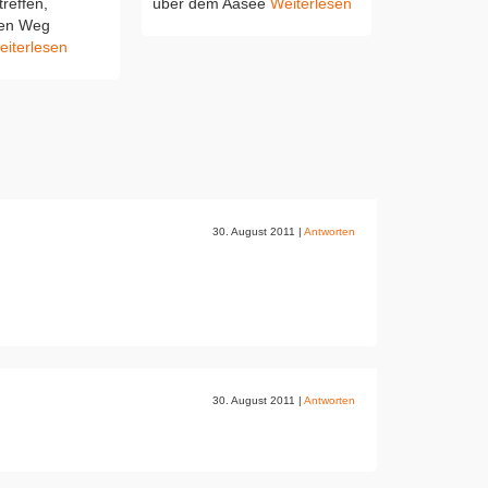
reffen,
über dem Aasee
Weiterlesen
 den Weg
eiterlesen
30. August 2011
|
Antworten
30. August 2011
|
Antworten