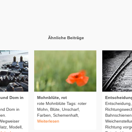
Ähnliche Beiträge
 und Dom in
Mohnblüte, rot
Entscheidun
rote Mohnblüte Tags: roter
Entscheidung,
und Dom in
Mohn, Blüte, Unscharf,
Richtungswech
len.
Farben, Schemenhaft,
Bahnschienen
 Wegweiser
Weiterlesen
Weichenstellu
latz, Modell,
Richtung vorg