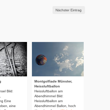
Nächster Eintrag
g
Montgolfiade Münster,
Schaf auf’
Heissluftballon
Typisches S
sel Bild:
Heissluftballon am
Deich bei R
,
Abendhimmel Bild:
sanni
Weite
ng Eine
Heissluftballon am
eben, eine
Abendhimmel Ballon, hoch