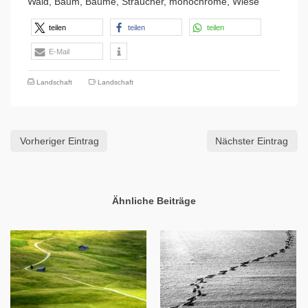
Wald, Baum, Bäume, Sträucher, monochrome, Wiese
teilen
teilen
teilen
E-Mail
Landschaft
Landschaft
Vorheriger Eintrag
Nächster Eintrag
Ähnliche Beiträge