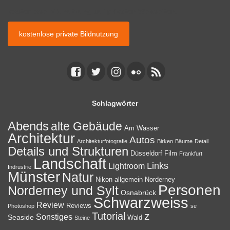
kostenlose Bildnutzung auf privaten Webseiten.
kostenlose private Bildnutzung
Schlagwörter
Abends
alte Gebäude
Am Wasser
Architektur
Autos
Architekturfotografie
Birken
Bäume
Detail
Details und Strukturen
Düsseldorf
Film
Frankfurt
Landschaft
Links
Lightroom
Indrustrie
Münster
Natur
Nikon allgemein
Norderney
Personen
Norderney und Sylt
Osnabrück
Schwarzweiss
Review
Reviews
Photoshop
se
z
Tutorial
Sonstiges
Seaside
Wald
Steine