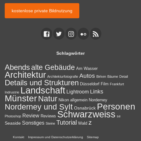
kostenlose private Bildnutzung
Schlagwörter
Abends
alte Gebäude
Am Wasser
Architektur
Autos
Architekturfotografie
Birken
Bäume
Detail
Details und Strukturen
Düsseldorf
Film
Frankfurt
Landschaft
Links
Lightroom
Indrustrie
Münster
Natur
Nikon allgemein
Norderney
Personen
Norderney und Sylt
Osnabrück
Schwarzweiss
Review
Reviews
Photoshop
se
z
Tutorial
Sonstiges
Seaside
Wald
Steine
Kontakt
Impressum und Datenschutzerklärung
Sitemap