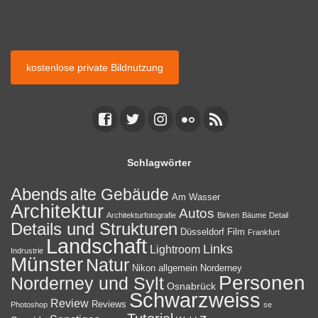
kostenlose private Bildnutzung
kostenlose Bildnutzung auf privaten Webseiten.
kostenlose private Bildnutzung
Schlagwörter
Abends
alte Gebäude
Am Wasser
Architektur
Autos
Architekturfotografie
Birken
Bäume
Detail
Details und Strukturen
Düsseldorf
Film
Frankfurt
Landschaft
Links
Lightroom
Indrustrie
Münster
Natur
Nikon allgemein
Norderney
Personen
Norderney und Sylt
Osnabrück
Schwarzweiss
Review
Reviews
Photoshop
se