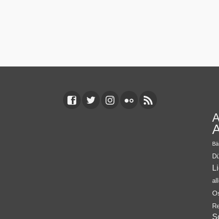
A
A
Bä
Dü
L
al
O
Re
S