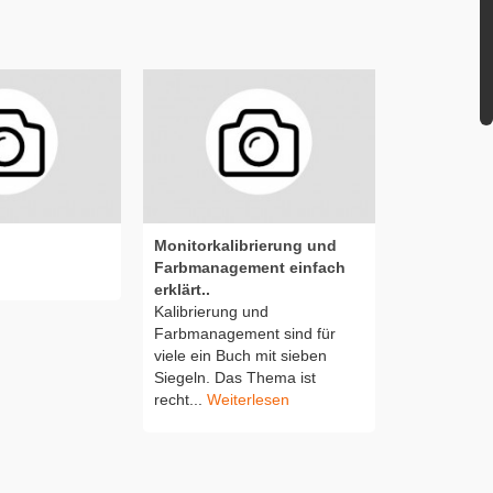
Monitorkalibrierung und
Sprung ins 
Farbmanagement einfach
Abends in 
erklärt..
schon richti
Kalibrierung und
Abend, die 
Farbmanagement sind für
ließen...
Wei
viele ein Buch mit sieben
Siegeln. Das Thema ist
recht...
Weiterlesen