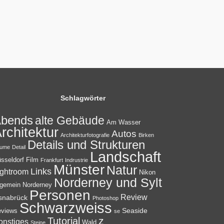
Schlagwörter
bends
alte Gebäude
Am Wasser
rchitektur
Autos
Architekturfotografie
Birken
Details und Strukturen
ume
Detail
Landschaft
sseldorf
Film
Frankfurt
Indrustrie
Münster
Natur
Links
ightroom
Nikon
Norderney und Sylt
lgemein
Norderney
Personen
Review
snabrück
Photoshop
Schwarzweiss
Seaside
views
se
z
Tutorial
onstiges
Wald
Steine