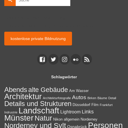
nach:
kostenlose private Bildnutzung
kostenlose Bildnutzung auf privaten Webseiten.
kostenlose private Bildnutzung
Schlagwörter
Abends
alte Gebäude
Am Wasser
Architektur
Autos
Architekturfotografie
Birken
Bäume
Detail
Details und Strukturen
Düsseldorf
Film
Frankfurt
Landschaft
Links
Lightroom
Indrustrie
Münster
Natur
Nikon allgemein
Norderney
Personen
Norderney und Sylt
Osnabrück