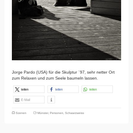
Jorge Pardo (USA) für die Skulptur ´97, sehr netter Ort
zum Relaxen und zum Seele baumeln lassen.
teilen
teilen
teilen
E-Mail
Szenen
Münster
,
Personen
,
Schwarzweiss