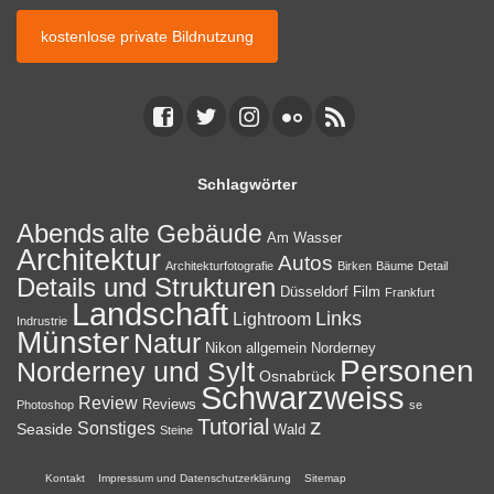
kostenlose private Bildnutzung
Schlagwörter
Abends
alte Gebäude
Am Wasser
Architektur
Autos
Architekturfotografie
Birken
Bäume
Detail
Details und Strukturen
Düsseldorf
Film
Frankfurt
Landschaft
Links
Lightroom
Indrustrie
Münster
Natur
Nikon allgemein
Norderney
Personen
Norderney und Sylt
Osnabrück
Schwarzweiss
Review
Reviews
Photoshop
se
z
Tutorial
Sonstiges
Seaside
Wald
Steine
Kontakt
Impressum und Datenschutzerklärung
Sitemap