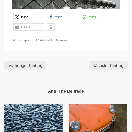
teilen
teilen
teilen
E-Mail
Sonstiges
Architektur
,
Münster
Vorheriger Eintrag
Nächster Eintrag
Ähnliche Beiträge