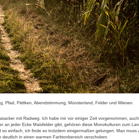
eg, Pfad, Pättken, Abendstimmung, Münsterland, Felder und Wiesen.
aisacker mit Radweg. Ich habe mir vor einiger Zeit vorgenommen, auc
r an jeder Ecke Maisfelder gibt, gehören diese Monokulturen zum Land
l so einfach, ich finde es trotzdem einigermaßen gelungen. Man muss 
n deutlich in einen warmen Farbtonbereich verschoben.