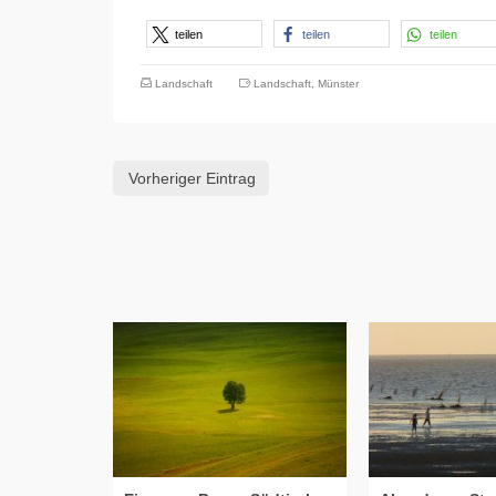
teilen
teilen
teilen
Landschaft
Landschaft
,
Münster
Vorheriger Eintrag