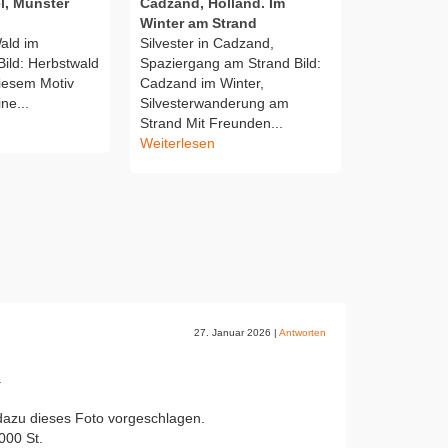
l, Münster
Cadzand, Holland. Im
Freundscha
Winter am Strand
Freundschaf
ald im
Silvester in Cadzand,
Freundschaf
ild: Herbstwald
Spaziergang am Strand Bild:
Männerfreun
iesem Motiv
Cadzand im Winter,
Sonnenunte
ne...
Silvesterwanderung am
Stimmungsvo
Strand Mit Freunden...
Ruhe, entsp
Weiterlesen
Farben, Was
Wattenmeer,
Weiterlesen
27. Januar 2026
|
Antworten
.
dazu dieses Foto vorgeschlagen.
000 St.