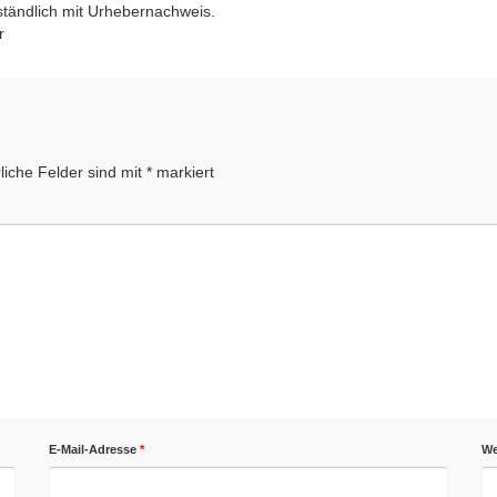
ständlich mit Urhebernachweis.
r
liche Felder sind mit
*
markiert
E-Mail-Adresse
*
We