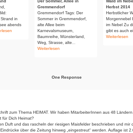
and
Der Sommer, Allee in
Wald im Nebe
nd,
Gremmendorf
Herbst 2014
ild:
Gremmendorf Tags: Der
Herbstlicher W
Strand in
Sommer in Gremmendorf,
Morgennebel B
see abends
alte Allee beim
im Nebel Zu d
rlesen
Karnevalsmuseum,
gibt es auch ei
Baumreihe, Münsterland,
Weiterlesen
Weg, Strasse, alte...
Weiterlesen
One Response
chrift zum Thema HEIMAT. Wir haben MitarbeiterInnen aus 48 Ländern
t für Dich Heimat?
n Duft und das rascheln der riesigen Maisfelder beschrieben und mir 
e Eindrücke über die Zeitung hinweg „eingestreut“ werden. Auflage ist 2.