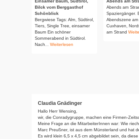
Einsamer Baum, Südtirol,
Abends am Str
Bilck vom Berggasthof
Abends am Stra
Schönblick
Spaziergänger. B
Bergwiese Tags: Alm, Südtirol,
Abendszene am 
Tiers, Single Tree, einsamer
Cuxhaven, Nord
Baum Ein schöner
am Strand
Weite
Sommerabend in Südtirol.
Nach...
Weiterlesen
Claudia Gnädinger
Hallo Herr Wensing,
wir, die Conradygruppe, machen eine Firmen-Zeits
Meine Frage an die MitarbeiterInnen war: Wie riech
Marc Preußner, ist aus dem Münsterland und hat de
Es wird klein 6,5 x 4,5 cm abgebildet sein, da dies