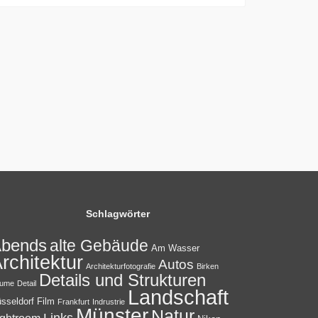
Schlagwörter
bends
alte Gebäude
Am Wasser
rchitektur
Autos
Architekturfotografie
Birken
Details und Strukturen
ume
Detail
Landschaft
sseldorf
Film
Frankfurt
Indrustrie
Münster
Natur
Links