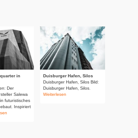
quarter in
Duisburger Hafen, Silos
Architektu
Duisburger Hafen, Silos Bild:
Kaffee Par
en: Der
Duisburger Hafen, Silos.
Weiterlesen
rsteller Salewa
Weiterlesen
in futuristisches
baut. Inspiriert
esen