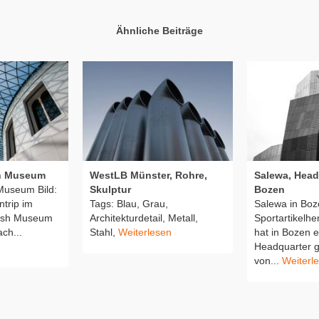
Ähnliche Beiträge
sh Museum
WestLB Münster, Rohre,
Salewa, Head
 Museum Bild:
Skulptur
Bozen
trip im
Tags: Blau, Grau,
Salewa in Boz
itish Museum
Architekturdetail, Metall,
Sportartikelhe
ch...
Stahl,
Weiterlesen
hat in Bozen e
Headquarter ge
von...
Weiterl