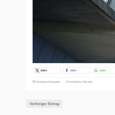
teilen
teilen
teilen
Architekturfotografie
Architektur
,
Münster
Vorheriger Eintrag