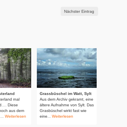
Nächster Eintrag
terland
Grassbüschel im Watt, Sylt
Eckfahne un
erland mal
Aus dem Archiv gekramt, eine
Sportfotogr
d…. Diese
ältere Aufnahme von Sylt. Das
Eckfahne und
 noch aus dem
Grasbüschel wirkt fast wie
Nebel Bilder
...
Weiterlesen
eine...
Weiterlesen
Eckfahne Mo
häufig mit 