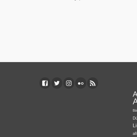
A
A
Bä
Dü
L
al