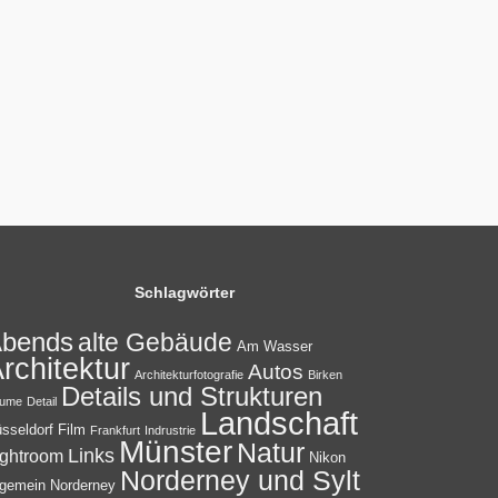
Schlagwörter
bends
alte Gebäude
Am Wasser
rchitektur
Autos
Architekturfotografie
Birken
Details und Strukturen
ume
Detail
Landschaft
sseldorf
Film
Frankfurt
Indrustrie
Münster
Natur
Links
ightroom
Nikon
Norderney und Sylt
lgemein
Norderney