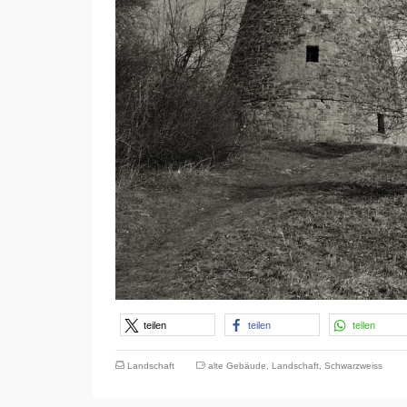
teilen
teilen
teilen
Landschaft
alte Gebäude
,
Landschaft
,
Schwarzweiss