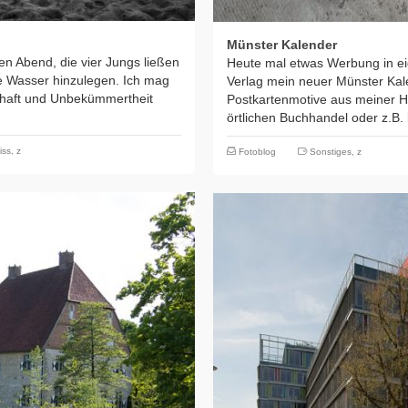
Münster Kalender
en Abend, die vier Jungs ließen
Heute mal etwas Werbung in eig
lte Wasser hinzulegen. Ich mag
Verlag mein neuer Münster Kal
chaft und Unbekümmertheit
Postkartenmotive aus meiner He
örtlichen Buchhandel oder z.B
iss
,
z
Fotoblog
Sonstiges
,
z