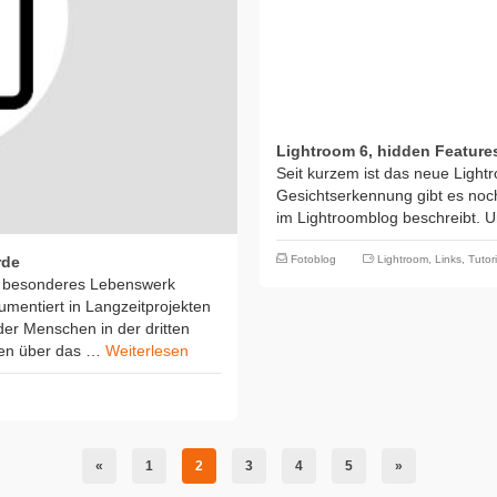
Lightroom 6, hidden Feature
Seit kurzem ist das neue Lig
Gesichtserkennung gibt es noc
im Lightroomblog beschreibt. Un
rde
Fotoblog
Lightroom
,
Links
,
Tutori
nz besonderes Lebenswerk
umentiert in Langzeitprojekten
er Menschen in der dritten
gen über das …
Weiterlesen
«
1
2
3
4
5
»