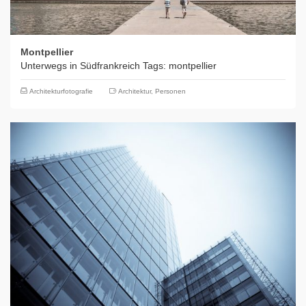
Montpellier
Unterwegs in Südfrankreich Tags: montpellier
Architekturfotografie
Architektur
,
Personen