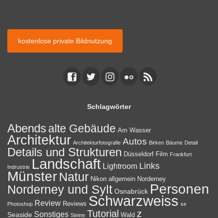
kostenlose private Bildnutzung
kostenlose Bildnutzung auf privaten Webseiten.
kostenlose private Bildnutzung
Schlagwörter
Abends
alte Gebäude
Am Wasser
Architektur
Autos
Architekturfotografie
Birken
Bäume
Detail
Details und Strukturen
Düsseldorf
Film
Frankfurt
Landschaft
Links
Lightroom
Indrustrie
Münster
Natur
Nikon allgemein
Norderney
Personen
Norderney und Sylt
Osnabrück
Schwarzweiss
Review
Reviews
Photoshop
se
z
Tutorial
Sonstiges
Seaside
Wald
Steine