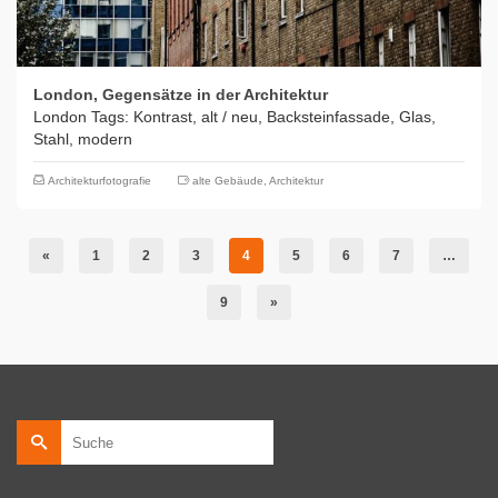
London, Gegensätze in der Architektur
London Tags: Kontrast, alt / neu, Backsteinfassade, Glas,
Stahl, modern
Architekturfotografie
alte Gebäude
,
Architektur
«
1
2
3
4
5
6
7
…
9
»
Suche
nach: