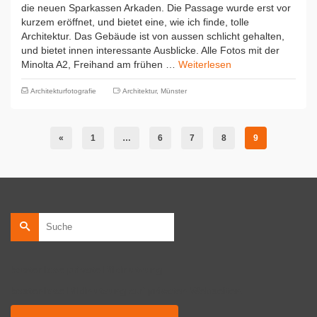
die neuen Sparkassen Arkaden. Die Passage wurde erst vor
kurzem eröffnet, und bietet eine, wie ich finde, tolle
Architektur. Das Gebäude ist von aussen schlicht gehalten,
und bietet innen interessante Ausblicke. Alle Fotos mit der
Minolta A2, Freihand am frühen …
Weiterlesen
Architekturfotografie
Architektur
,
Münster
«
1
…
6
7
8
9
Suche
nach:
kostenlose private Bildnutzung
kostenlose Bildnutzung auf privaten Webseiten.