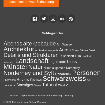
kostenlose private Bildnutzung
Schlagwörter
Abends
alte Gebäude
Am Wasser
Architektur
Autos
Architekturfotografie
Birken
Bäume
Detail
Details und Strukturen
Düsseldorf
Film
Frankfurt
Landschaft
Links
Lightroom
Indrustrie
Münster
Natur
Nikon allgemein
Norderney
Personen
Norderney und Sylt
Osnabrück
Schwarzweiss
Review
Reviews
Photoshop
se
z
Tutorial
Sonstiges
Seaside
Wald
Steine
Kontakt
Impressum und Datenschutzerklärung
Sitemap
© 2026 Fotografie von Stefan Wensing