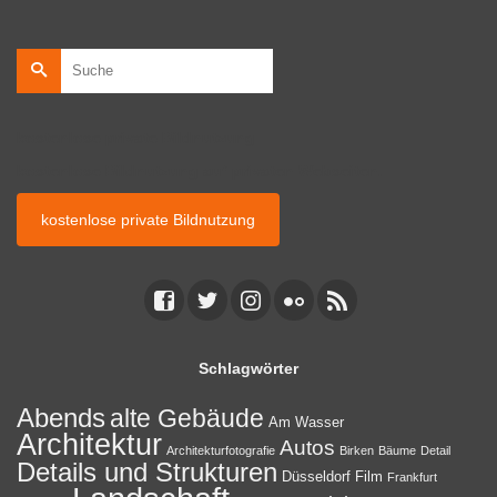
Suche
nach:
kostenlose private Bildnutzung
kostenlose Bildnutzung auf privaten Webseiten.
kostenlose private Bildnutzung
Schlagwörter
Abends
alte Gebäude
Am Wasser
Architektur
Autos
Architekturfotografie
Birken
Bäume
Detail
Details und Strukturen
Düsseldorf
Film
Frankfurt