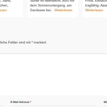
a, Sand,
Surfer im Abendlicht, kurz vor
Frost, Eisfläch
chen,
dem Sonnenuntergang, am
tragfähig, Aas
lesen
Gardasee bei...
Weiterlesen
Weiterlesen
liche Felder sind mit
*
markiert
E-Mail-Adresse
*
We