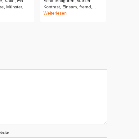
e, Kälte, Eis
Schattenfiguren, starker
Domplatz Fo
ee, Münster,
Kontrast, Einsam, fremd,...
Radfahrerin
Weiterlesen
Weiterlesen
bsite