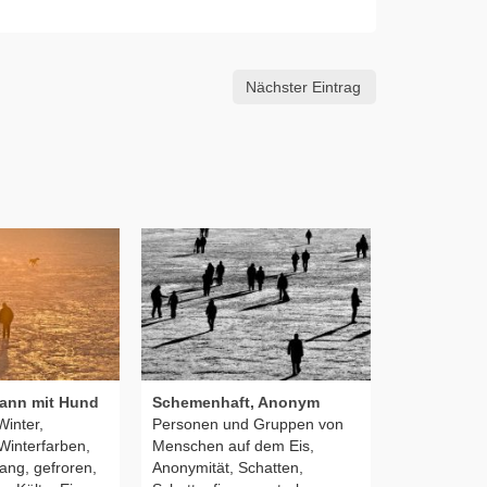
Nächster Eintrag
ann mit Hund
Schemenhaft, Anonym
Radfahreri
Winter,
Personen und Gruppen von
Domplatz
Winterfarben,
Menschen auf dem Eis,
Radfahren i
ng, gefroren,
Anonymität, Schatten,
Radfahren 