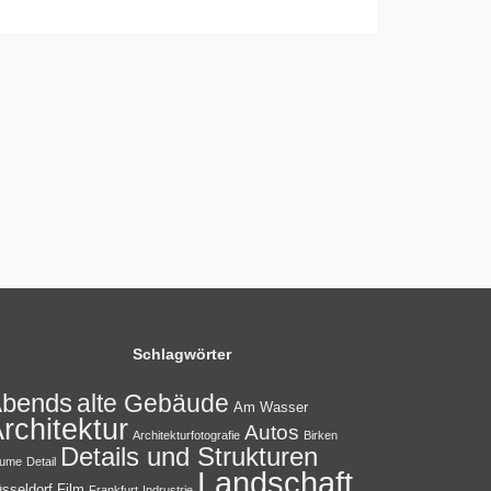
Schlagwörter
bends
alte Gebäude
Am Wasser
rchitektur
Autos
Architekturfotografie
Birken
Details und Strukturen
ume
Detail
Landschaft
sseldorf
Film
Frankfurt
Indrustrie