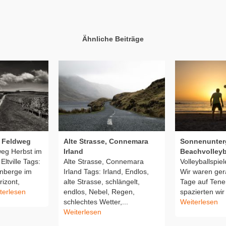
Ähnliche Beiträge
, Feldweg
Alte Strasse, Connemara
Sonnenunter
eg Herbst im
Irland
Beachvolleyb
ltville Tags:
Alte Strasse, Connemara
Volleyballspie
nberge im
Irland Tags: Irland, Endlos,
Wir waren ger
izont,
alte Strasse, schlängelt,
Tage auf Tener
terlesen
endlos, Nebel, Regen,
spazierten wir
schlechtes Wetter,...
Weiterlesen
Weiterlesen