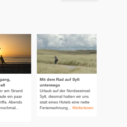
gang,
Mit dem Rad auf Sylt
Surfen in T
all
unterwegs
Gardasee, 
ler am Strand
Urlaub auf der Nordseeinsel
Surfer am 
ade ein paar
Sylt, diesmal hatten wir uns
Sonnenunte
iffa. Abends
statt eines Hotels eine nette
Surfer im Ab
 nochmal...
Ferienwohnung...
Weiterlesen
dem Sonnen
Gardasee be