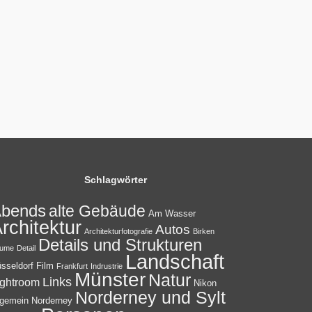
Schlagwörter
bends
alte Gebäude
Am Wasser
rchitektur
Autos
Architekturfotografie
Birken
Details und Strukturen
ume
Detail
Landschaft
sseldorf
Film
Frankfurt
Indrustrie
Münster
Natur
Links
ightroom
Nikon
Norderney und Sylt
lgemein
Norderney