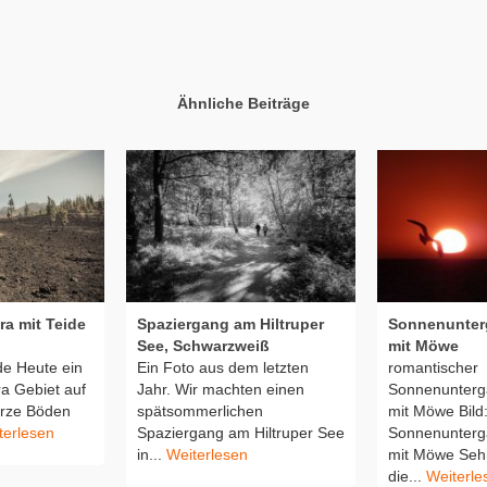
Ähnliche Beiträge
ra mit Teide
Spaziergang am Hiltruper
Sonnenunter
See, Schwarzweiß
mit Möwe
e Heute ein
Ein Foto aus dem letzten
romantischer
a Gebiet auf
Jahr. Wir machten einen
Sonnenunterg
arze Böden
spätsommerlichen
mit Möwe Bild
terlesen
Spaziergang am Hiltruper See
Sonnenunter
in...
Weiterlesen
mit Möwe Seh
die...
Weiterle