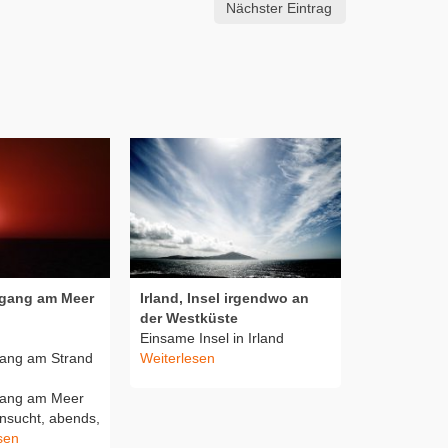
Nächster Eintrag
gang am Meer
Irland, Insel irgendwo an
Abends am
der Westküste
Abends am 
Einsame Insel in Irland
Spaziergänge
ang am Strand
Weiterlesen
Abendszene
:
Cuxhaven, 
gang am Meer
am Strand
W
nsucht, abends,
sen