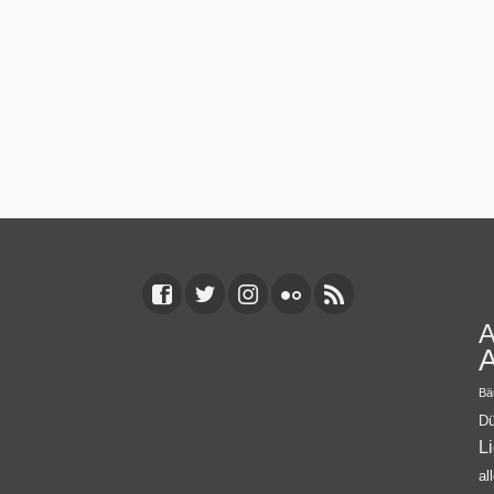
A
A
Bä
Dü
L
al