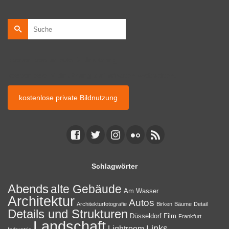
Suche
nach:
kostenlose private Bildnutzung
kostenlose Bildnutzung auf privaten Webseiten.
kostenlose private Bildnutzung
Schlagwörter
Abends
alte Gebäude
Am Wasser
Architektur
Autos
Architekturfotografie
Birken
Bäume
Detail
Details und Strukturen
Düsseldorf
Film
Frankfurt
Landschaft
Links
Lightroom