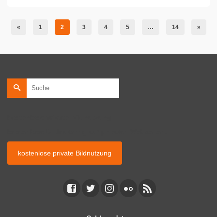
«
1
2
3
4
5
…
14
»
Suche
nach:
kostenlose private Bildnutzung
kostenlose Bildnutzung auf privaten Webseiten.
kostenlose private Bildnutzung